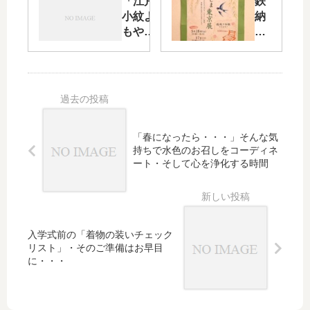
「江戸
鉄
県産
内
小紋よ
納
きも
と
もやま
戸
の
２
話」来
色
「復
０
る４月
の
興
周
２２日
地
展」
年
（金）
色
へと
の
～２５
に
変更
催
日
染
しま
事
「春になったら・・・」そんな気
（月）
め
す
プ
持ちで水色のお召しをコーディネ
までの
た
ラ
ート・そして心を浄化する時間
期間に
瑞
ン
江戸小
雲
が
紋を特
小
動
集致し
紋
き
ます
を
始
入学式前の「着物の装いチェック
市
リスト」・そのご準備はお早目
め
松
に・・・
ま
取
し
り
た
の