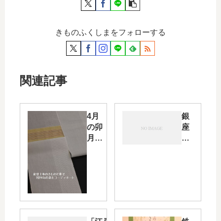
きものふくしまをフォローする
関連記事
4月
銀
の卯
座
月の
で
会を
の
「能
展
登上
示
布
会
展」
の
から
ご
石川
案