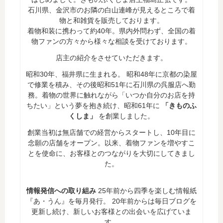
石川県、金沢市のお隣の白山連峰が見えるところで着
物と和雑貨を販売しております。
着物和装に携わって約40年。県内外問わず、全国の着
物ファンの方々から様々な相談を受けております。
店主の紹介をさせていただきます。
昭和30年、福井県に生まれる。 昭和48年に京都の染屋
で修業を積み、その後昭和51年に石川県の呉服店へ勤
務。着物の世界に触れながら「いつか自分のお店を持
ちたい」という夢を抱き続け、昭和61年に
「きものふ
くしま」
を創業しました。
創業当初は無店舗での経営からスタートし、10年目に
念願の店舗をオープン。以来、着物ファンを増やすこ
とを使命に、お客様とのつながりを大切にしてきまし
た。
情報発信への取り組み
25年前から四季を楽しむ情報紙
『あ・うん』を毎月発行。 20年前からは毎日ブログを
更新し続け、新しいお客様との出会いを広げていま
す。