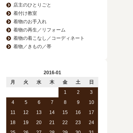
店主のひとりごと
着付け教室
着物のお手入れ
着物の再生／リフォーム
着物の着こなし／コーディネート
着物／きもの／帯
2016-01
月
火
水
木
金
土
日
1
2
3
4
5
6
7
8
9
10
11
12
13
14
15
16
17
18
19
20
21
22
23
24
25
26
27
28
29
30
31