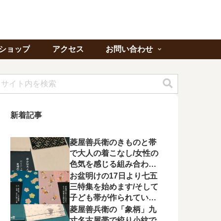
ショップ
アクセス
お問い合わせ
新着記事
菱屋善兵衛のきものと帯
で大人の着こなし/女性の
色気を感じる組み合わに
心が惹かれる
お盆明けの17日より七五
三特集を始めます/そして
子ども帯が作られてい状
況に不満を漏らす
菱屋善兵衛の「象柄」九
寸名古屋帯で絞り小紋で