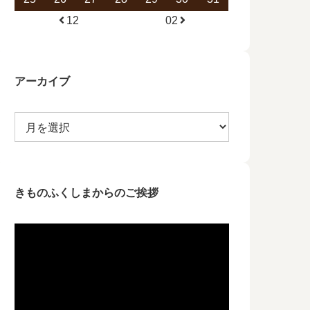
12
02
アーカイブ
きものふくしまからのご挨拶
動
画
プ
レ
ー