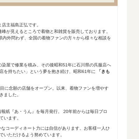
ま店主福島正弘です。
連峰が見えるところで着物と和雑貨を販売しております。
。県内外問わず、全国の着物ファンの方々から様々な相談を
都の染屋で修業を積み、その後昭和51年に石川県の呉服店へ
店を持ちたい」という夢を抱き続け、昭和61年に
「きも
年目に念願の店舗をオープン。以来、着物ファンを増やす
きました。
情報紙『あ・うん』を毎月発行。 20年前からは毎日ブロ
ています。
かなコーディネート力には自信があります。お客様一人ひ
でいただけるよう努めています。