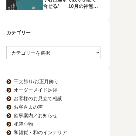
合せる/ 10月の神無月
の会にて菱屋善兵衛の帯
を特集！
カテゴリー
干支飾り/お正月飾り
オーダーメイド足袋
お客様のお見立て相談
お客さまの声
催事案内／お知らせ
和装小物
和雑貨・和のインテリア