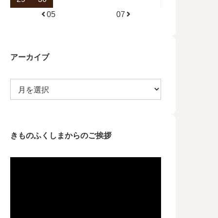
05
07
アーカイブ
きものふくしまからのご挨拶
動
画
プ
レ
ー