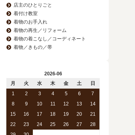
店主のひとりごと
着付け教室
着物のお手入れ
着物の再生／リフォーム
着物の着こなし／コーディネート
着物／きもの／帯
2026-06
月
火
水
木
金
土
日
1
2
3
4
5
6
7
8
9
10
11
12
13
14
15
16
17
18
19
20
21
22
23
24
25
26
27
28
29
30