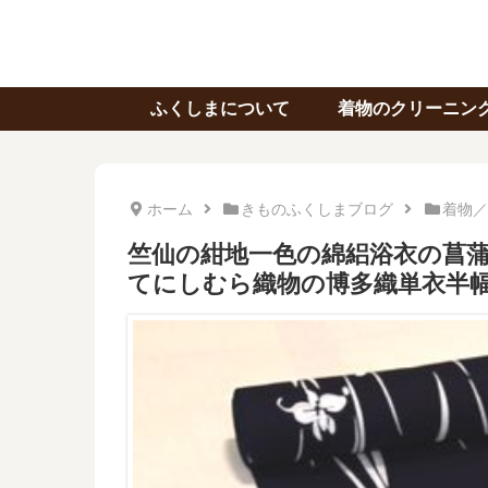
ふくしまについて
着物のクリーニン
ホーム
きものふくしまブログ
着物／
竺仙の紺地一色の綿絽浴衣の菖蒲
てにしむら織物の博多織単衣半