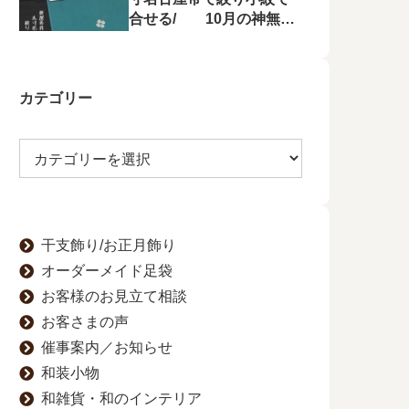
合せる/ 10月の神無月
の会にて菱屋善兵衛の帯
を特集！
カテゴリー
干支飾り/お正月飾り
オーダーメイド足袋
お客様のお見立て相談
お客さまの声
催事案内／お知らせ
和装小物
和雑貨・和のインテリア