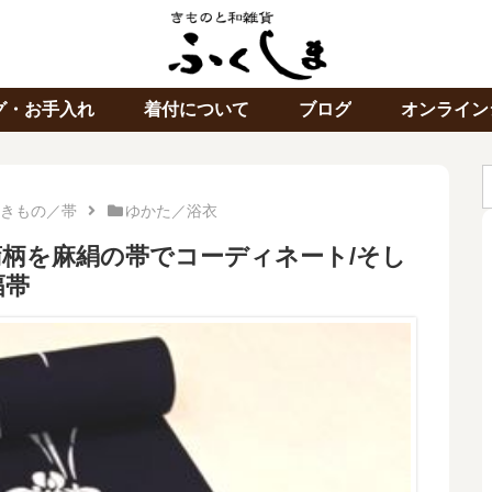
グ・お手入れ
着付について
ブログ
オンライン
きもの／帯
ゆかた／浴衣
柄を麻絹の帯でコーディネート/そし
幅帯