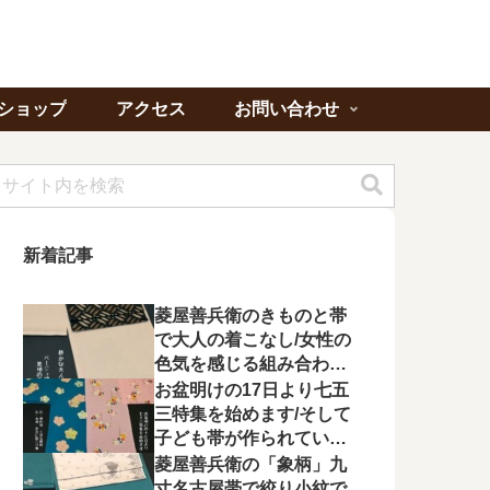
ショップ
アクセス
お問い合わせ
新着記事
菱屋善兵衛のきものと帯
で大人の着こなし/女性の
色気を感じる組み合わに
心が惹かれる
お盆明けの17日より七五
三特集を始めます/そして
子ども帯が作られてい状
況に不満を漏らす
菱屋善兵衛の「象柄」九
寸名古屋帯で絞り小紋で