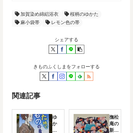
加賀染め綿絽浴衣
桜柄のゆかた
麻小袋帯
レモン色の帯
シェアする
きものふくしまをフォローする
関連記事
ゆ
撫松
か
庵の
た
新作