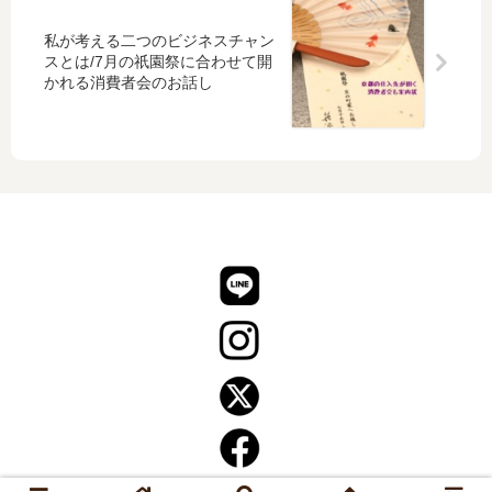
浴
た
た上
れて
衣
質な
いる
私が考える二つのビジネスチャン
地
大人
竺仙
スとは/7月の祇園祭に合わせて開
に
の輝
さん
かれる消費者会のお話し
麻
き」
の綿
染
です
紅梅
帯
小紋
を
合
わ
せ
る