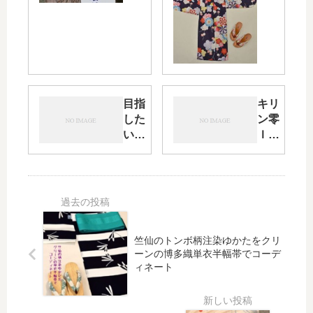
を
子ど
着
もゆ
物
かた
で
をコ
着
ーデ
こ
ィネ
な
ー
目指
キリ
す
ト・
した
ン零
提
そし
い浴
ＩＣ
案
てこ
衣提
ＨＩ
が
の夏
案の
（ゼ
始
開く
コン
ロイ
ま
浴衣
セプ
チ）
る/
パー
トは
のＣ
竺
ティ
「品
Ｍに
仙
ーの
竺仙のトンボ柄注染ゆかたをクリ
とお
夏目
ーンの博多織単衣半幅帯でコーデ
の
概要
しゃ
三久
ィネート
松
が決
れを
さん
煙
まり
兼ね
が着
染
まし
備え
用さ