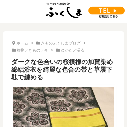
ホーム
きものふくしまブログ
着物／きもの／帯
ゆかた／浴衣
ダークな色合いの桜模様の加賀染め
綿絽浴衣を綺麗な色合の帯と草履下
駄で纏める