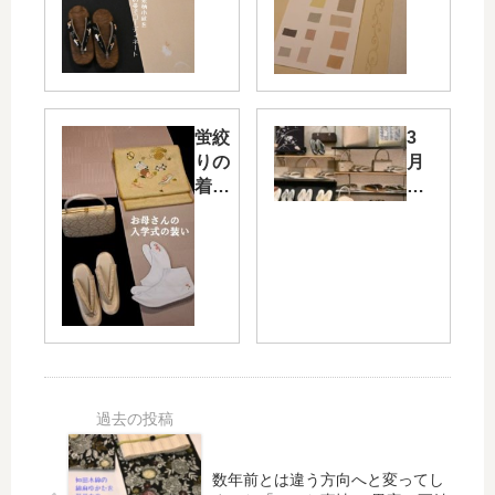
ーデ
た「色
ィネ
無地み
ー
たいな
ト・
付下
そし
げ」・
て
そして
蛍絞
3
「浴
プーチ
りの
月
衣で
ンの行
着物
に
お食
動に疑
に絞
臨
事
問を持
り刺
む
会」
つ
繍帯
前
の準
で入
に
備に
学式
心
入る
の装
が
い・
け
きも
た
のの
い
魅力
こ
を伝
と/
えき
特
数年前とは違う方向へと変ってし