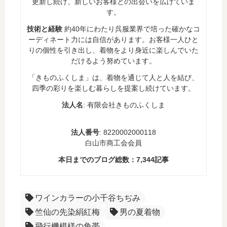
更新し続け、新しいお客様との出会いを広げていま
す。
技術と経験
約40年にわたり呉服業界で培った確かなコ
ーディネート力には自信があります。お客様一人ひと
りの個性を引き出し、着物をより身近に楽しんでいた
だけるよう努めています。
「きものふくしま」は、着物を通じて人と人を結び、
四季の彩りを楽しむ暮らしを提案し続けています。
法人名
: 有限会社きものふくしま
法人番号
: 8220002000118
白山市商工会会員
本日までのブログ総数：
7,344
記事
ワインカラーの小千谷ちぢみ
竺仙の先染絹紅梅
男の夏着物
飛行機模様の角帯