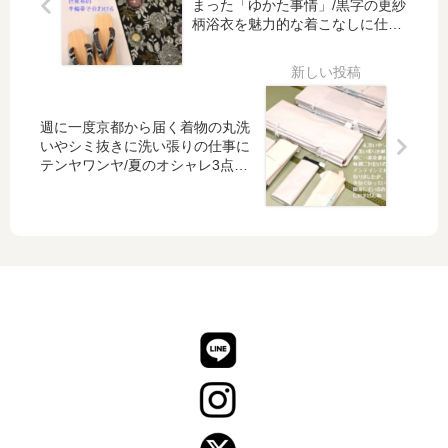
まった「ゆかた事情」/黒字の更紗
れる
に
柄浴衣を魅力的な着こなしに仕上
店に
和
げる
なり
装
たい
小
物
に
週に一度京都から届く着物の丸洗
こ
いやシミ抜きに洗い張りの仕事に
だ
テンヤワンヤ/夏のオシャレ3点セ
わ
ット
っ
て
ス
ポ
ッ
ト
を
当
て
た
い