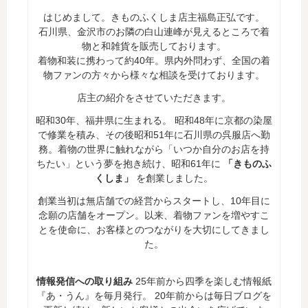
はじめまして。きものふくしま店主福島正弘です。
石川県、金沢市のお隣の白山連峰が見えるところで着
物と和雑貨を販売しております。
着物和装に携わって約40年。県内外問わず、全国の着
物ファンの方々から様々な相談を受けております。
店主の紹介をさせていただきます。
昭和30年、福井県に生まれる。 昭和48年に京都の染屋
で修業を積み、その後昭和51年に石川県の呉服店へ勤
務。着物の世界に触れながら「いつか自分のお店を持
ちたい」という夢を抱き続け、昭和61年に
「きものふ
くしま」
を創業しました。
創業当初は無店舗での経営からスタートし、10年目に
念願の店舗をオープン。以来、着物ファンを増やすこ
とを使命に、お客様とのつながりを大切にしてきまし
た。
情報発信への取り組み
25年前から四季を楽しむ情報紙
『あ・うん』を毎月発行。 20年前からは毎日ブログを