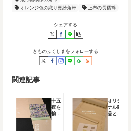
オレンジ色の織り更紗角帯
上布の長襦袢
シェアする
きものふくしまをフォローする
関連記事
十五
オリジ
夜を
ナル商
愉し
品とし
む着
て新し
物コ
く染め