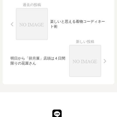
し
乾
抹茶
た
杯
と主
い
菓
道
子」
楽しいと思える着物コーディネー
でお
ト術
客様
をお
迎え
した
い
明日から「卯月展」店頭は４日間
限りの花屋さん