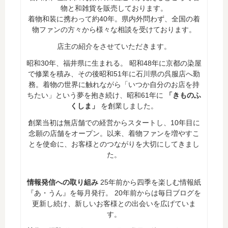
物と和雑貨を販売しております。
着物和装に携わって約40年。県内外問わず、全国の着
物ファンの方々から様々な相談を受けております。
店主の紹介をさせていただきます。
昭和30年、福井県に生まれる。 昭和48年に京都の染屋
で修業を積み、その後昭和51年に石川県の呉服店へ勤
務。着物の世界に触れながら「いつか自分のお店を持
ちたい」という夢を抱き続け、昭和61年に
「きものふ
くしま」
を創業しました。
創業当初は無店舗での経営からスタートし、10年目に
念願の店舗をオープン。以来、着物ファンを増やすこ
とを使命に、お客様とのつながりを大切にしてきまし
た。
情報発信への取り組み
25年前から四季を楽しむ情報紙
『あ・うん』を毎月発行。 20年前からは毎日ブログを
更新し続け、新しいお客様との出会いを広げていま
す。