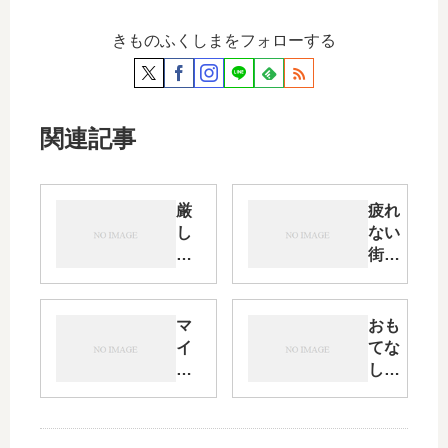
きものふくしまをフォローする
関連記事
厳
疲れ
し
ない
い
街・
現
路面
実
電車
の
に田
マ
おも
中
舎の
イ
てな
で
風情
記
しの
夢
を感
念
心
を
じま
日
得・
託
す
に
「お