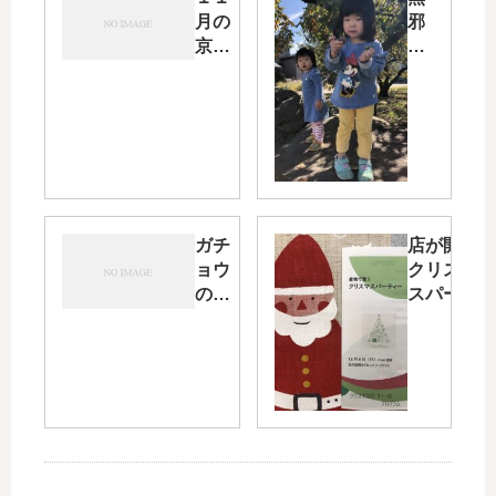
月の
邪
京
気
都・
な
或る
孫
商談
と
会で
遊
目に
ぶ
した
時
こと
間
とは
の
ガチ
店が開く
中
ョウ
クリスマ
で
の顔
スパーテ
20
した
ィー前夜
年
お花
に思うこ
後
を妻
とと
の
に捧
は・・・
社
げま
会
す・
に
そし
目
て人