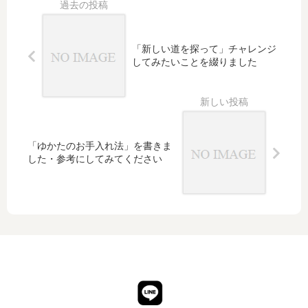
を
生で
向
2度
け
目の
「新しい道を探って」チャレンジ
て
夢を
してみたいことを綴りました
い
買い
ま
まし
し
た
た
「ゆかたのお手入れ法」を書きま
した・参考にしてみてください