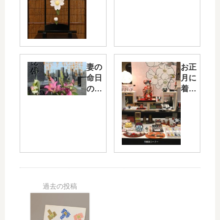
「コ
そし
ロナ
て止
禍だ
まら
から
ない
こそ
咳
店の
妻の
お正
存在
命日
月に
を示
の
着物
した
日・
を着
い」
25
なく
年前
なっ
に妻
た訳
が作
を探
り始
って
めて
みま
「あ
し
う
た・
ん」
そし
の話
て店
は初