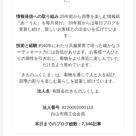
た。
情報発信への取り組み
25年前から四季を楽しむ情報紙
『あ・うん』を毎月発行。 20年前からは毎日ブログを
更新し続け、新しいお客様との出会いを広げていま
す。
技術と経験
約40年にわたり呉服業界で培った確かなコ
ーディネート力には自信があります。お客様一人ひと
りの個性を引き出し、着物をより身近に楽しんでいた
だけるよう努めています。
「きものふくしま」は、着物を通じて人と人を結び、
四季の彩りを楽しむ暮らしを提案し続けています。
法人名
: 有限会社きものふくしま
法人番号
: 8220002000118
白山市商工会会員
本日までのブログ総数：
7,346
記事