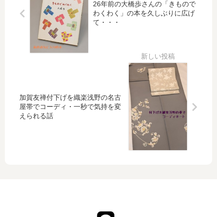
26年前の大橋歩さんの「きもので
売り
わくわく」の本を久しぶりに広げ
の準
て・・・
備で
大忙
し
加賀友禅付下げを織楽浅野の名古
屋帯でコーディ・一秒で気持を変
えられる話