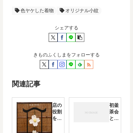
色ヤケした着物
オリジナル小紋
シェアする
きものふくしまをフォローする
関連記事
店の
初釜
役割
茶会
を呟
と誕
く店
生
主・
日・