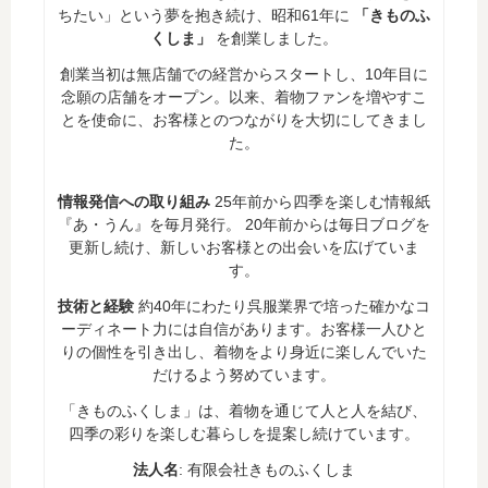
ちたい」という夢を抱き続け、昭和61年に
「きものふ
くしま」
を創業しました。
創業当初は無店舗での経営からスタートし、10年目に
念願の店舗をオープン。以来、着物ファンを増やすこ
とを使命に、お客様とのつながりを大切にしてきまし
た。
情報発信への取り組み
25年前から四季を楽しむ情報紙
『あ・うん』を毎月発行。 20年前からは毎日ブログを
更新し続け、新しいお客様との出会いを広げていま
す。
技術と経験
約40年にわたり呉服業界で培った確かなコ
ーディネート力には自信があります。お客様一人ひと
りの個性を引き出し、着物をより身近に楽しんでいた
だけるよう努めています。
「きものふくしま」は、着物を通じて人と人を結び、
四季の彩りを楽しむ暮らしを提案し続けています。
法人名
: 有限会社きものふくしま