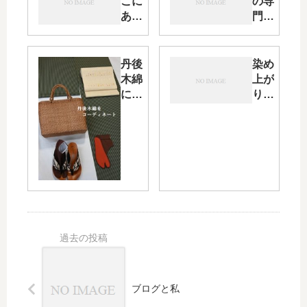
こに
の専
あら
門店
ず・
の役
全日
割の
本の
重さ
丹後
染め
ＷＢ
を感
木綿
上が
Ｃ王
じた
に
りま
座決
４日
「山
した
定戦
間・
葡萄
「加
そし
あり
バッ
賀染
て心
がと
グ」
め浴
を包
うご
と
衣」
む風
ざい
「い
呂敷
まし
ろ足
た。
袋」
でき
もの
遊
び・
ブログと私
そし
て侍