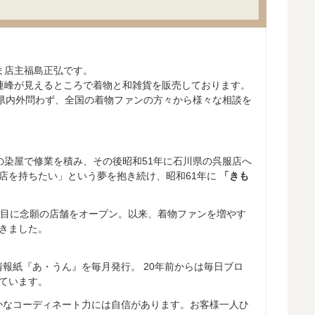
ま店主福島正弘です。
連峰が見えるところで着物と和雑貨を販売しております。
。県内外問わず、全国の着物ファンの方々から様々な相談を
都の染屋で修業を積み、その後昭和51年に石川県の呉服店へ
店を持ちたい」という夢を抱き続け、昭和61年に
「きも
年目に念願の店舗をオープン。以来、着物ファンを増やす
きました。
情報紙『あ・うん』を毎月発行。 20年前からは毎日ブロ
ています。
かなコーディネート力には自信があります。お客様一人ひ