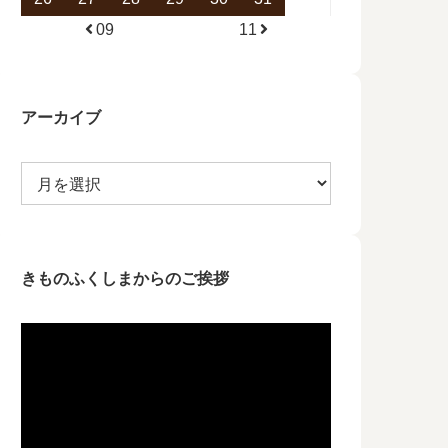
09
11
アーカイブ
きものふくしまからのご挨拶
動
画
プ
レ
ー