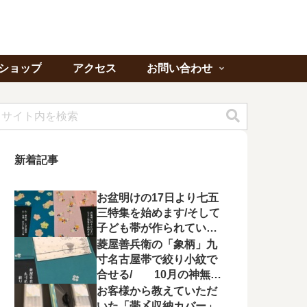
ショップ
アクセス
お問い合わせ
新着記事
お盆明けの17日より七五
三特集を始めます/そして
子ども帯が作られてい状
況に不満を漏らす
菱屋善兵衛の「象柄」九
寸名古屋帯で絞り小紋で
合せる/ 10月の神無月
の会にて菱屋善兵衛の帯
お客様から教えていただ
を特集！
いた「帯〆収納カバー」