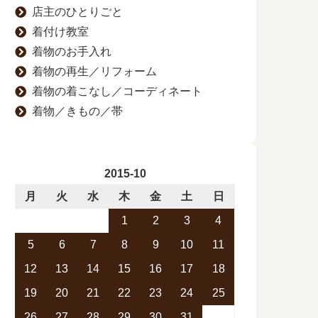
店主のひとりごと
着付け教室
着物のお手入れ
着物の再生／リフォーム
着物の着こなし／コーディネート
着物／きもの／帯
2015-10
月
火
水
木
金
土
日
1
2
3
4
5
6
7
8
9
10
11
12
13
14
15
16
17
18
19
20
21
22
23
24
25
26
27
28
29
30
31