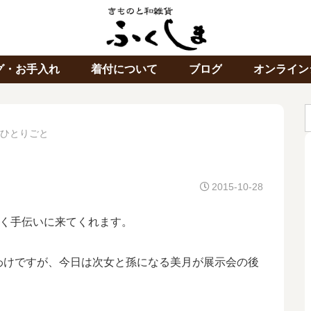
グ・お手入れ
着付について
ブログ
オンライン
ひとりごと
2015-10-28
ょく手伝いに来てくれます。
わけですが、今日は次女と孫になる美月が展示会の後