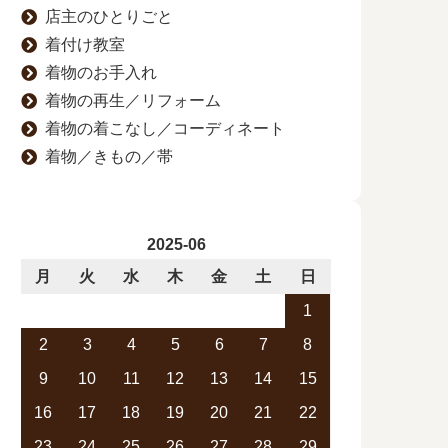
店主のひとりごと
着付け教室
着物のお手入れ
着物の再生／リフォーム
着物の着こなし／コーディネート
着物／きもの／帯
2025-06
月
火
水
木
金
土
日
1
2
3
4
5
6
7
8
9
10
11
12
13
14
15
16
17
18
19
20
21
22
23
24
25
26
27
28
29