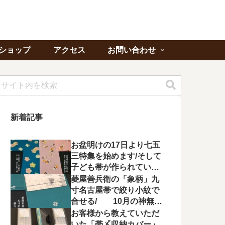
ショップ
アクセス
お問い合わせ
新着記事
お盆明けの17日より七五
三特集を始めます/そして
子ども帯が作られてい状
況に不満を漏らす
菱屋善兵衛の「象柄」九
寸名古屋帯で絞り小紋で
合せる/ 10月の神無月
の会にて菱屋善兵衛の帯
お客様から教えていただ
を特集！
いた「帯〆収納カバー」