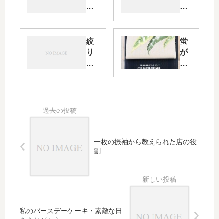
ス
ギ
ト
と
状
カ
態
メ
絞
蛍
で
り
が
す
の
飛
訪
ぶ
問
紗
着
の
を
き
お
も
し
の
ゃ
に
一枚の振袖から教えられた店の役
れ
芭
割
に
蕉
コ
布
ー
模
デ
様
ィ
の
私のバースデーケーキ・素敵な日
ネ
刺