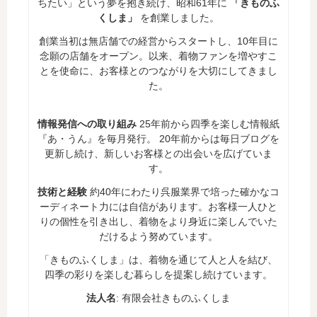
ちたい」という夢を抱き続け、昭和61年に
「きものふ
くしま」
を創業しました。
創業当初は無店舗での経営からスタートし、10年目に
念願の店舗をオープン。以来、着物ファンを増やすこ
とを使命に、お客様とのつながりを大切にしてきまし
た。
情報発信への取り組み
25年前から四季を楽しむ情報紙
『あ・うん』を毎月発行。 20年前からは毎日ブログを
更新し続け、新しいお客様との出会いを広げていま
す。
技術と経験
約40年にわたり呉服業界で培った確かなコ
ーディネート力には自信があります。お客様一人ひと
りの個性を引き出し、着物をより身近に楽しんでいた
だけるよう努めています。
「きものふくしま」は、着物を通じて人と人を結び、
四季の彩りを楽しむ暮らしを提案し続けています。
法人名
: 有限会社きものふくしま